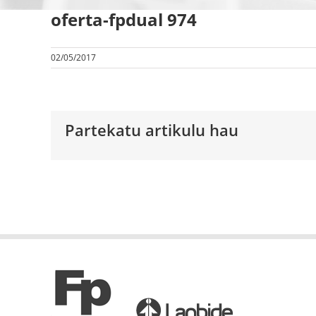
oferta-fpdual 974
02/05/2017
Partekatu artikulu hau