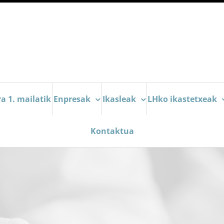
a 1. mailatik
Enpresak
Ikasleak
LHko ikastetxeak
Kontaktua