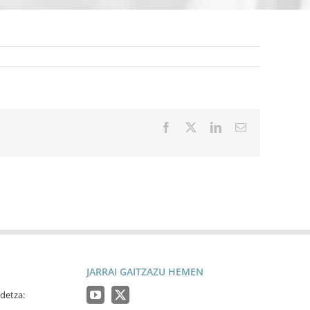
Facebook
X
LinkedIn
Email
JARRAI GAITZAZU HEMEN
detza: