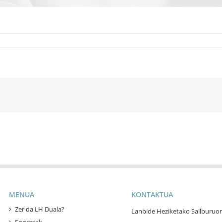
MENUA
KONTAKTUA
Zer da LH Duala?
Lanbide Heziketako Sailburuor