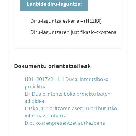
Lanbide diru-laguntza:
Diru-laguntza eskaria – (HEZIBI)
Diru-laguntzaren justifikazio-txostena
Dokumentu orientatzaileak
H01 -2017V2 – LH Dueal intentsiboko
proiektua
LH Duale Intentsiboko proiektu baten
adibidea.
Eusko Jaurlaritzaren aseguruari buruzko
informazio-oharra
Diptikoa: enpresentzat aurkezpena