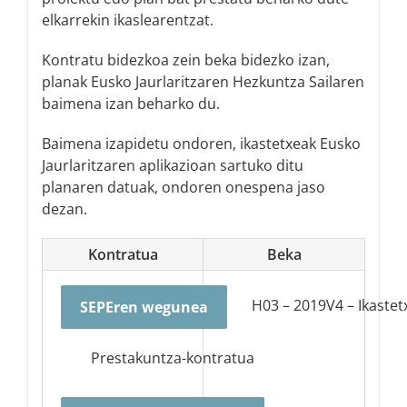
elkarrekin ikaslearentzat.
Kontratu bidezkoa zein beka bidezko izan,
planak Eusko Jaurlaritzaren Hezkuntza Sailaren
baimena izan beharko du.
Baimena izapidetu ondoren, ikastetxeak Eusko
Jaurlaritzaren aplikazioan sartuko ditu
planaren datuak, ondoren onespena jaso
dezan.
Kontratua
Beka
H03 – 2019V4 – Ikastet
SEPEren wegunea
Prestakuntza-kontratua