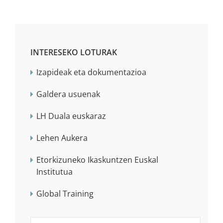
INTERESEKO LOTURAK
Izapideak eta dokumentazioa
Galdera usuenak
LH Duala euskaraz
Lehen Aukera
Etorkizuneko Ikaskuntzen Euskal
Institutua
Global Training