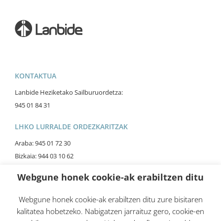
KONTAKTUA
Lanbide Heziketako Sailburuordetza:
945 01 84 31
LHKO LURRALDE ORDEZKARITZAK
Araba: 945 01 72 30
Bizkaia: 944 03 10 62
Gipuzkoa: 943 02 24 18
Webgune honek cookie-ak erabiltzen ditu
Webgune honek cookie-ak erabiltzen ditu zure bisitaren
kalitatea hobetzeko. Nabigatzen jarraituz gero, cookie-en