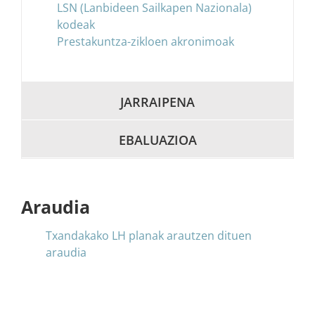
LSN (Lanbideen Sailkapen Nazionala)
kodeak
Prestakuntza-zikloen akronimoak
JARRAIPENA
EBALUAZIOA
Araudia
Txandakako LH planak arautzen dituen
araudia