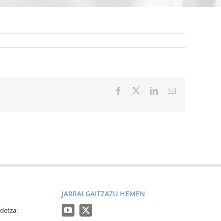
Facebook
X
LinkedIn
Email
JARRAI GAITZAZU HEMEN
detza: