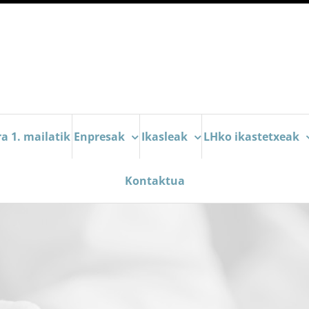
a 1. mailatik
Enpresak
Ikasleak
LHko ikastetxeak
Kontaktua