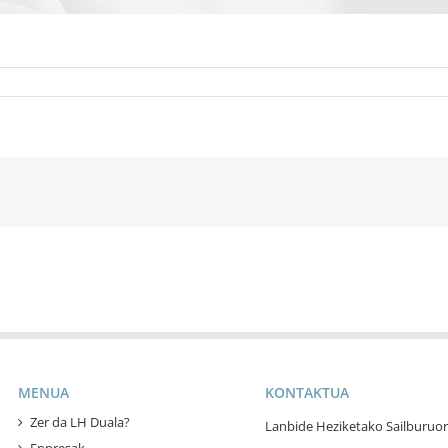
MENUA
KONTAKTUA
Zer da LH Duala?
Lanbide Heziketako Sailburuor