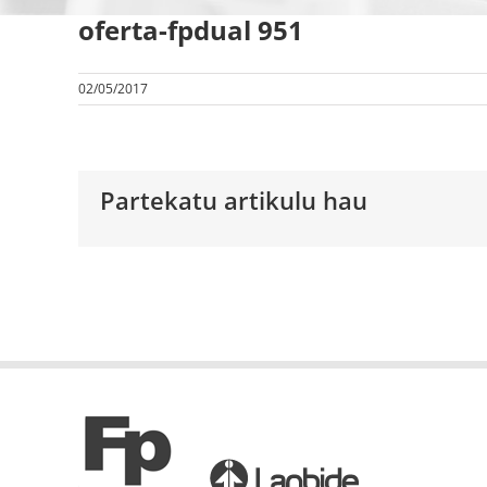
oferta-fpdual 951
02/05/2017
Partekatu artikulu hau