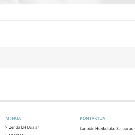
MENUA
KONTAKTUA
Zer da LH Duala?
Lanbide Heziketako Sailburuor