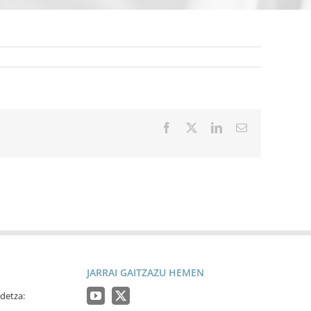
Facebook
X
LinkedIn
Email
JARRAI GAITZAZU HEMEN
detza: