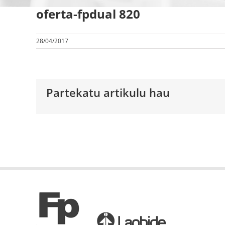
oferta-fpdual 820
28/04/2017
Partekatu artikulu hau