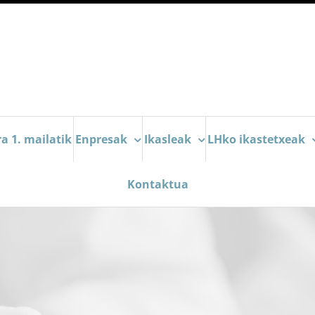
a 1. mailatik
Enpresak
Ikasleak
LHko ikastetxeak
Kontaktua