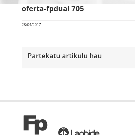
oferta-fpdual 705
28/04/2017
Partekatu artikulu hau