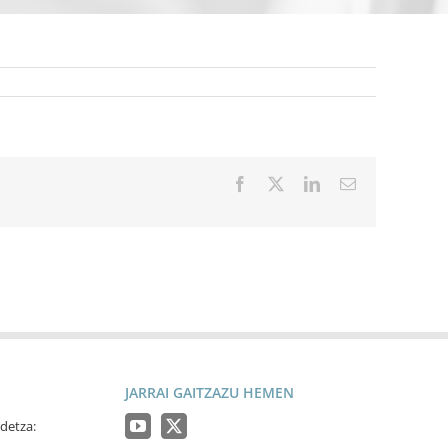
Facebook
X
LinkedIn
Email
JARRAI GAITZAZU HEMEN
detza: