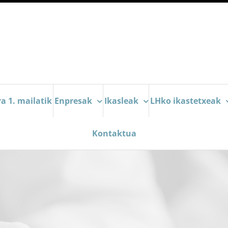
a 1. mailatik
Enpresak
Ikasleak
LHko ikastetxeak
Kontaktua