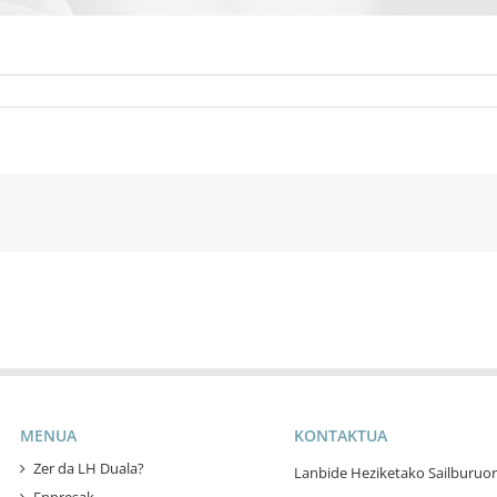
MENUA
KONTAKTUA
Zer da LH Duala?
Lanbide Heziketako Sailburuor