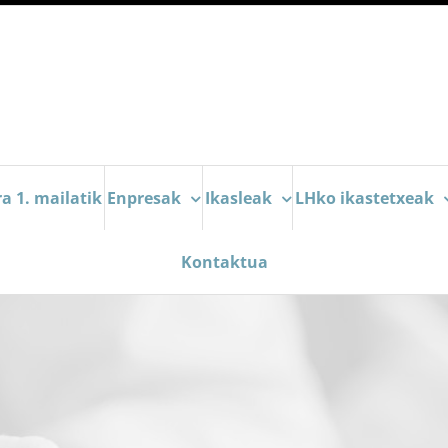
a 1. mailatik
Enpresak
Ikasleak
LHko ikastetxeak
Kontaktua