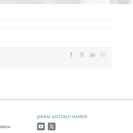
Facebook
X
LinkedIn
Email
JARRAI GAITZAZU HEMEN
detza: