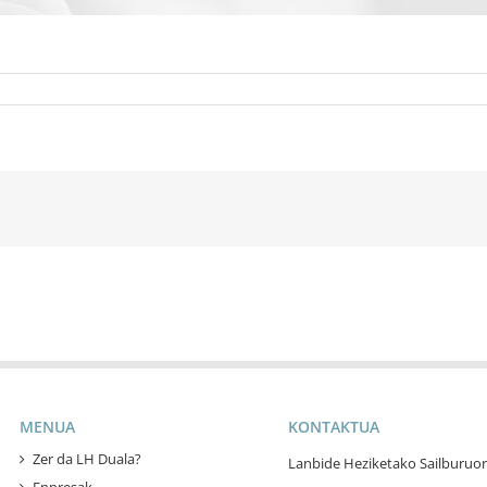
MENUA
KONTAKTUA
Zer da LH Duala?
Lanbide Heziketako Sailburuor