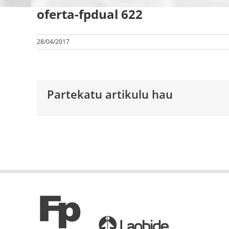
oferta-fpdual 622
28/04/2017
Partekatu artikulu hau