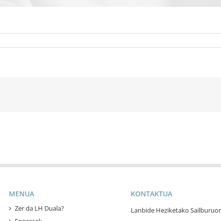
MENUA
KONTAKTUA
Zer da LH Duala?
Lanbide Heziketako Sailburuor