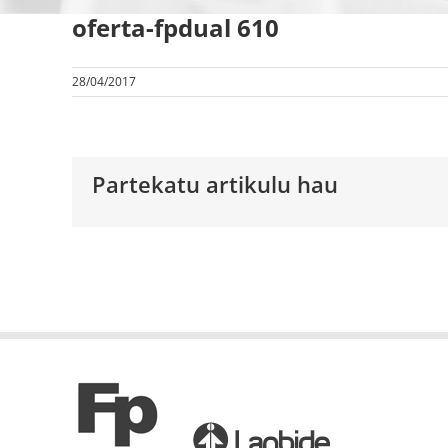
oferta-fpdual 610
28/04/2017
Partekatu artikulu hau