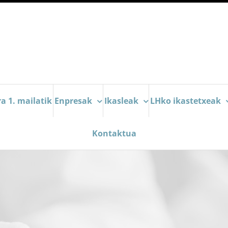
a 1. mailatik
Enpresak
Ikasleak
LHko ikastetxeak
Kontaktua