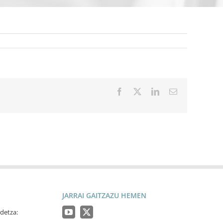
Facebook
X
LinkedIn
Email
JARRAI GAITZAZU HEMEN
detza: