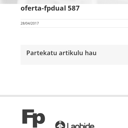
oferta-fpdual 587
28/04/2017
Partekatu artikulu hau