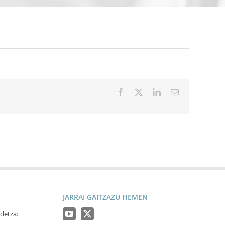
Facebook
X
LinkedIn
Email
JARRAI GAITZAZU HEMEN
detza: