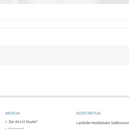
MENUA
KONTAKTUA
Zer da LH Duala?
Lanbide Heziketako Sailburuor