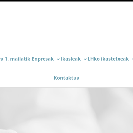
a 1. mailatik
Enpresak
Ikasleak
LHko ikastetxeak
Kontaktua