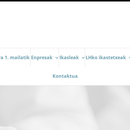
a 1. mailatik
Enpresak
Ikasleak
LHko ikastetxeak
Kontaktua