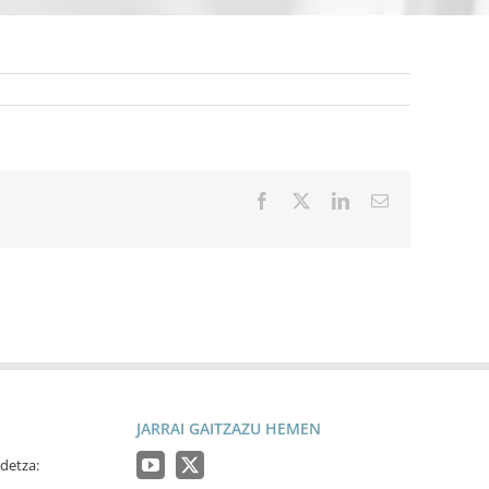
Facebook
X
LinkedIn
Email
JARRAI GAITZAZU HEMEN
detza: