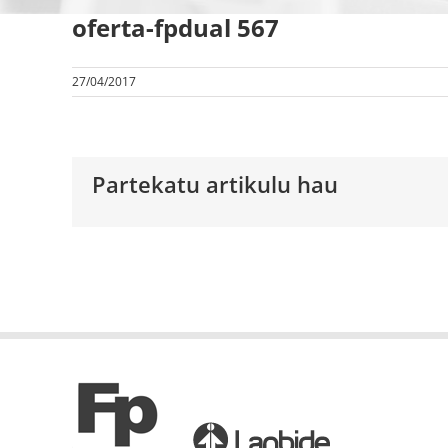
oferta-fpdual 567
27/04/2017
Partekatu artikulu hau