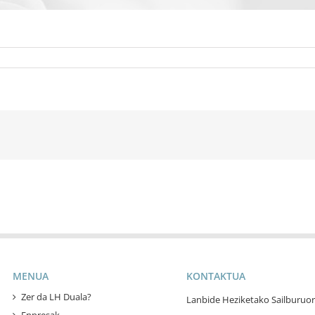
MENUA
KONTAKTUA
Zer da LH Duala?
Lanbide Heziketako Sailburuor