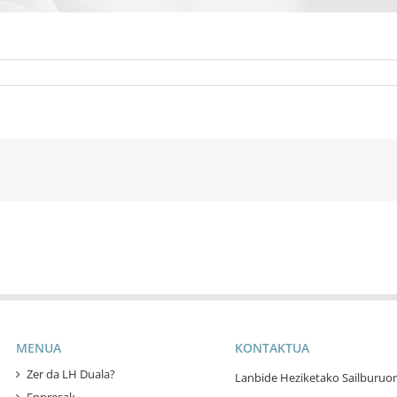
MENUA
KONTAKTUA
Zer da LH Duala?
Lanbide Heziketako Sailburuor