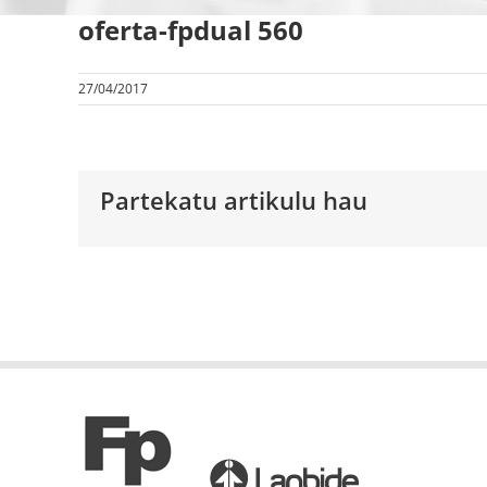
oferta-fpdual 560
27/04/2017
Partekatu artikulu hau