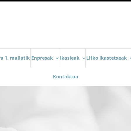
a 1. mailatik
Enpresak
Ikasleak
LHko ikastetxeak
Kontaktua