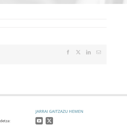
Facebook
X
LinkedIn
Email
JARRAI GAITZAZU HEMEN
detza: