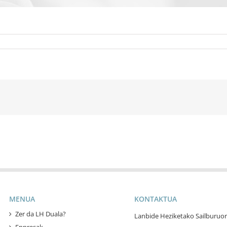
MENUA
KONTAKTUA
Zer da LH Duala?
Lanbide Heziketako Sailburuor