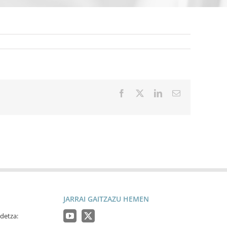
Facebook
X
LinkedIn
Email
JARRAI GAITZAZU HEMEN
detza: