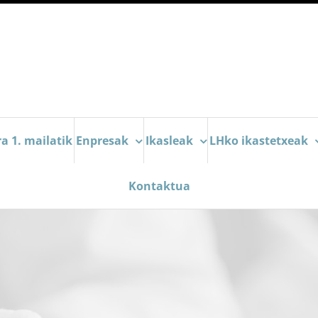
a 1. mailatik
Enpresak
Ikasleak
LHko ikastetxeak
Kontaktua