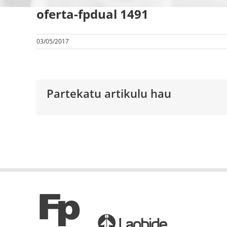
oferta-fpdual 1491
03/05/2017
Partekatu artikulu hau