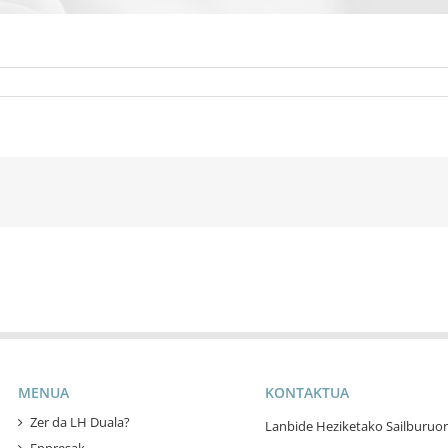
MENUA
KONTAKTUA
Zer da LH Duala?
Lanbide Heziketako Sailburuor