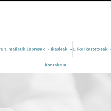
a 1. mailatik
Enpresak
Ikasleak
LHko ikastetxeak
Kontaktua