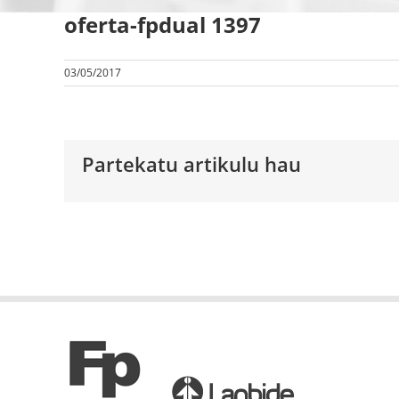
oferta-fpdual 1397
03/05/2017
Partekatu artikulu hau