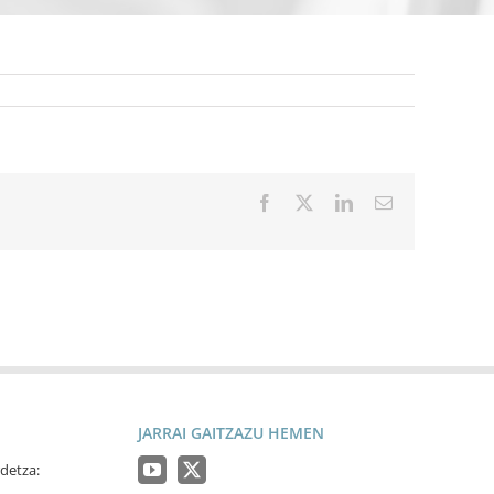
Facebook
X
LinkedIn
Email
JARRAI GAITZAZU HEMEN
detza: