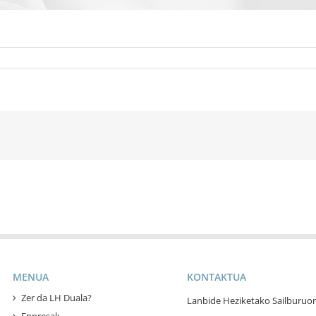
MENUA
KONTAKTUA
Zer da LH Duala?
Lanbide Heziketako Sailburuor