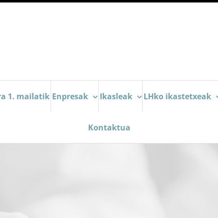
a 1. mailatik
Enpresak
Ikasleak
LHko ikastetxeak
Kontaktua