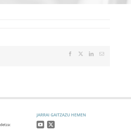
Facebook
X
LinkedIn
Email
JARRAI GAITZAZU HEMEN
detza: