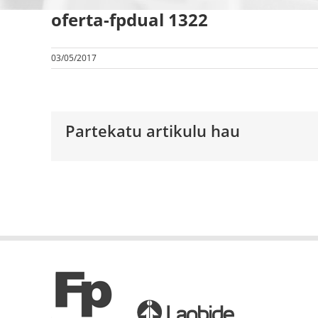
oferta-fpdual 1322
03/05/2017
Partekatu artikulu hau