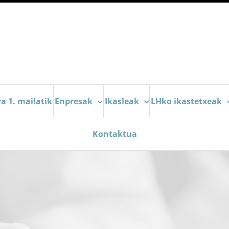
a 1. mailatik
Enpresak
Ikasleak
LHko ikastetxeak
Kontaktua