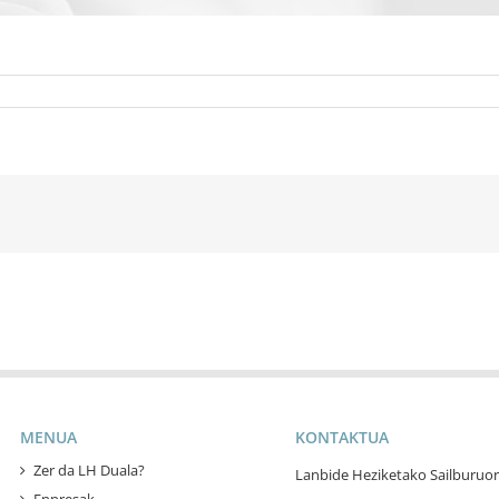
MENUA
KONTAKTUA
Zer da LH Duala?
Lanbide Heziketako Sailburuor