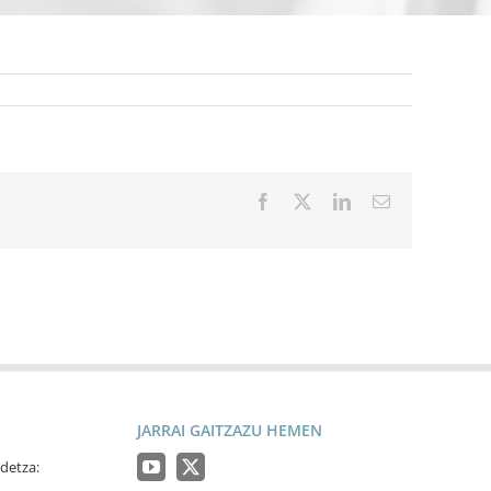
Facebook
X
LinkedIn
Email
JARRAI GAITZAZU HEMEN
detza: