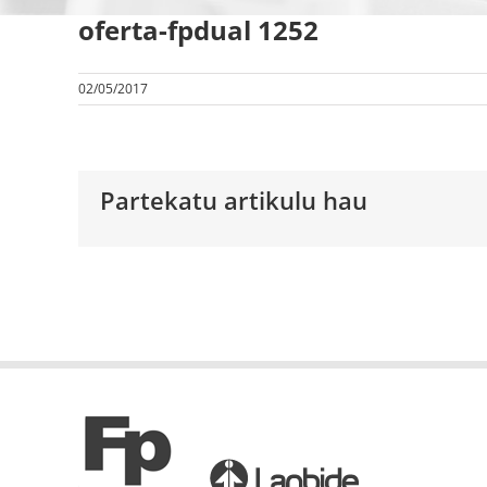
oferta-fpdual 1252
02/05/2017
Partekatu artikulu hau