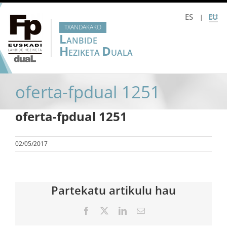
Skip
ES
EU
to
TXANDAKAKO
content
L
ANBIDE
H
D
EZIKETA
UALA
oferta-fpdual 1251
oferta-fpdual 1251
02/05/2017
Partekatu artikulu hau
Facebook
X
LinkedIn
Email