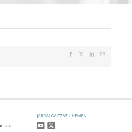
Facebook
X
LinkedIn
Email
JARRAI GAITZAZU HEMEN
detza: