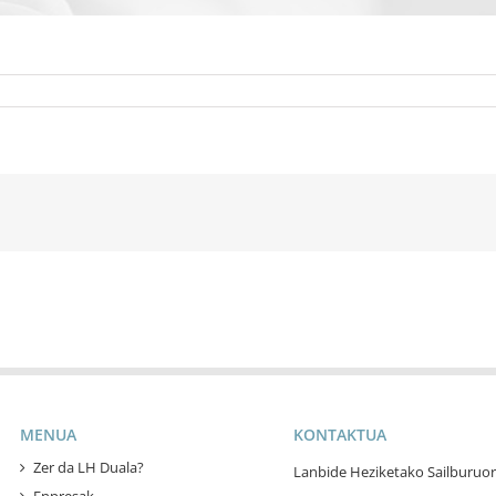
MENUA
KONTAKTUA
Zer da LH Duala?
Lanbide Heziketako Sailburuor