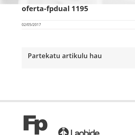
oferta-fpdual 1195
02/05/2017
Partekatu artikulu hau