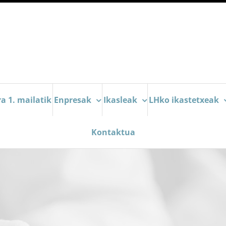
a 1. mailatik
Enpresak
Ikasleak
LHko ikastetxeak
Kontaktua