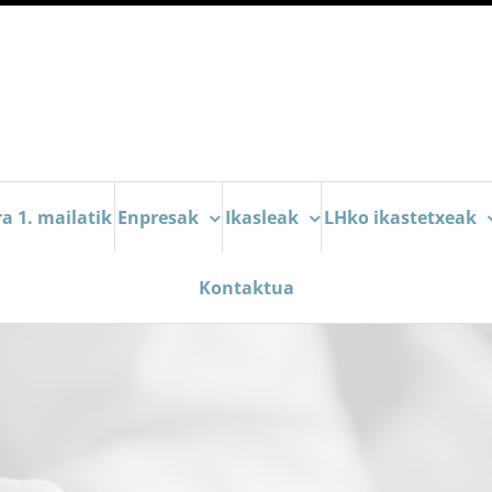
a 1. mailatik
Enpresak
Ikasleak
LHko ikastetxeak
Kontaktua