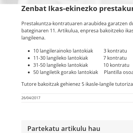
Zenbat Ikas-ekinezko prestakun
Prestakuntza-kontratuaren araubidea garatzen d
bateginaren 11. Artikulua, enpresa bakoitzeko ik
langileena.
10 langilerainoko lantokiak 3 kontratu
11-30 langileko lantokiak 7 kontratu
31-50 langileko lantokiak 10 kontratu
50 langiletik gorako lantokiak Plantilla oso
Tutore bakoitzak gehienez 5 ikasle-langile tutoriz
26/04/2017
Partekatu artikulu hau