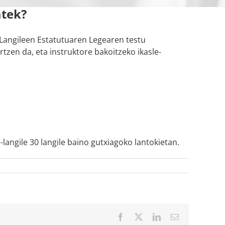
atek?
Langileen Estatutuaren Legearen testu
zen da, eta instruktore bakoitzeko ikasle-
-langile 30 langile baino gutxiagoko lantokietan.
Facebook
X
LinkedIn
Email