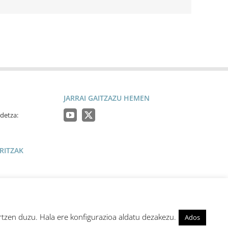
JARRAI GAITZAZU HEMEN
detza:
RITZAK
artzen duzu. Hala ere konfigurazioa aldatu dezakezu.
Ados