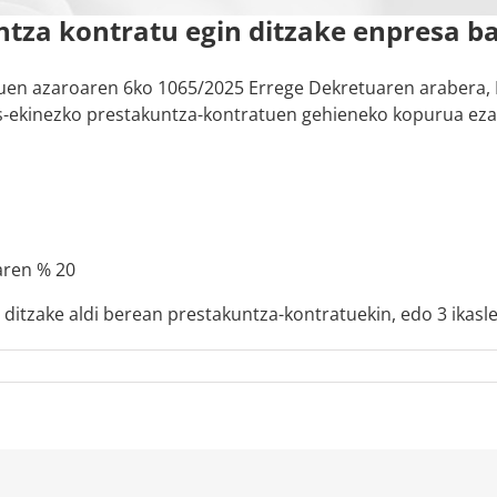
tza kontratu egin ditzake enpresa b
uen azaroaren 6ko 1065/2025 Errege Dekretuaren arabera, 
as-ekinezko prestakuntza-kontratuen gehieneko kopurua ezart
aren % 20
a ditzake aldi berean prestakuntza-kontratuekin, edo 3 ikasle