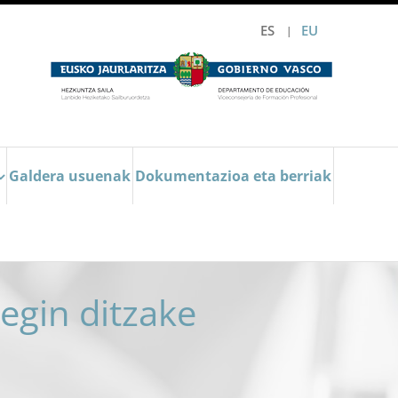
ES
EU
Galdera usuenak
Dokumentazioa eta berriak
egin ditzake