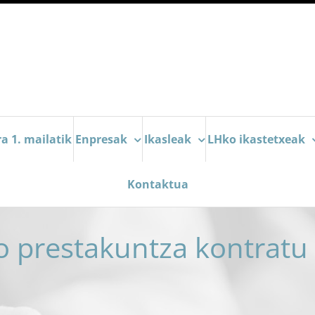
a 1. mailatik
Enpresak
Ikasleak
LHko ikastetxeak
Kontaktua
o prestakuntza kontratu 