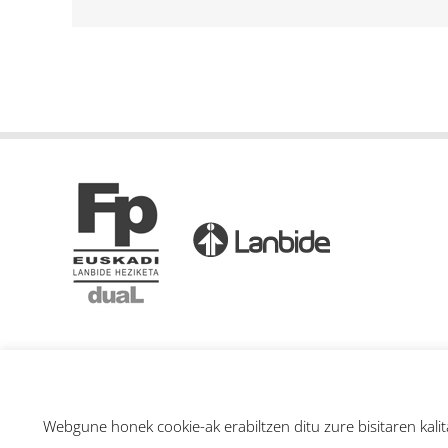
Webgune honek cookie-ak erabiltzen ditu zure bisitaren kali