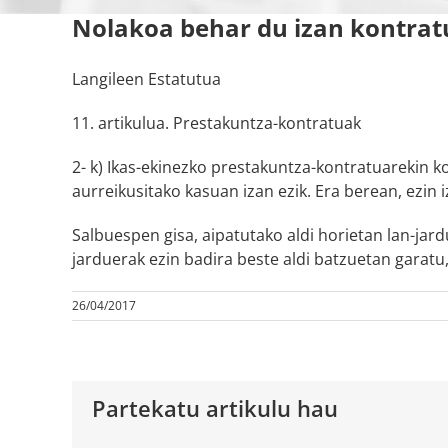
Nolakoa behar du izan kontrat
Langileen Estatutua
11. artikulua. Prestakuntza-kontratuak
2- k) Ikas-ekinezko prestakuntza-kontratuarekin k
aurreikusitako kasuan izan ezik. Era berean, ezin 
Salbuespen gisa, aipatutako aldi horietan lan-jar
jarduerak ezin badira beste aldi batzuetan garatu,
26/04/2017
Partekatu artikulu hau