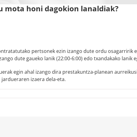
u mota honi dagokion lanaldiak?
ontratatutako pertsonek ezin izango dute ordu osagarririk e
izango dute gaueko lanik (22:00-6:00) edo txandakako lanik e
duerak egin ahal izango dira prestakuntza-planean aurreiku
 jardueraren izaera dela-eta.