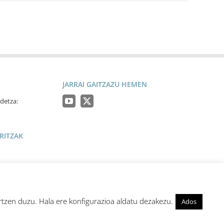
JARRAI GAITZAZU HEMEN
detza:
RITZAK
artzen duzu. Hala ere konfigurazioa aldatu dezakezu.
Ados
zko Oharra
Pribatutasun politika
Cookie Politika