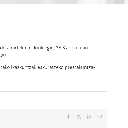
do aparteko ordurik egin, 35.3 artikuluan
gin.
sitako ikaskuntzak eskuratzeko prestakuntza-
Facebook
X
LinkedIn
Email