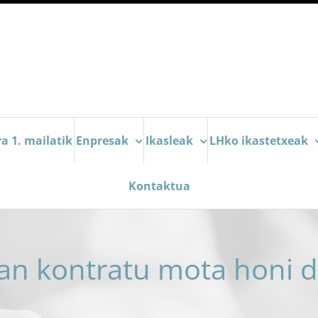
a 1. mailatik
Enpresak
Ikasleak
LHko ikastetxeak
Kontaktua
an kontratu mota honi d