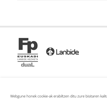
Webgune honek cookie-ak erabiltzen ditu zure bisitaren kali
© FP Dual Euskadi