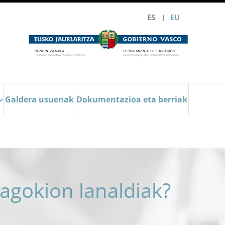
ES
EU
Galdera usuenak
Dokumentazioa eta berriak
agokion lanaldiak?