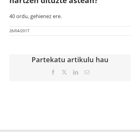
hartzen dituzte astean?
40 ordu, gehienez ere.
26/04/2017
Partekatu artikulu hau
Facebook
X
LinkedIn
Email