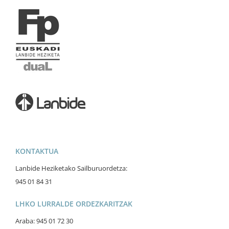
KONTAKTUA
Lanbide Heziketako Sailburuordetza:
945 01 84 31
LHKO LURRALDE ORDEZKARITZAK
Araba: 945 01 72 30