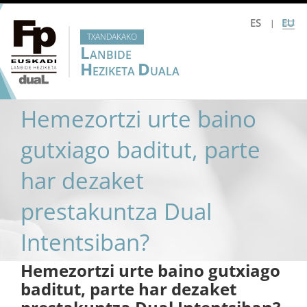
Skip
ES
EU
to
TXANDAKAKO
content
L
ANBIDE
H
D
EZIKETA
UALA
Hemezortzi urte baino
gutxiago baditut, parte
har dezaket
prestakuntza Dual
Intentsiban?
Hemezortzi urte baino gutxiago
baditut, parte har dezaket