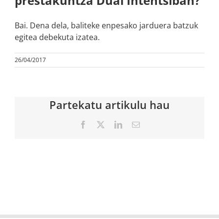
prestakuntza Dual Intentsiban?
Bai. Dena dela, baliteke enpesako jarduera batzuk
egitea debekuta izatea.
26/04/2017
Partekatu artikulu hau
Facebook
X
LinkedIn
Email