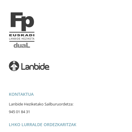
KONTAKTUA
Lanbide Heziketako Sailburuordetza:
945 01 84 31
LHKO LURRALDE ORDEZKARITZAK