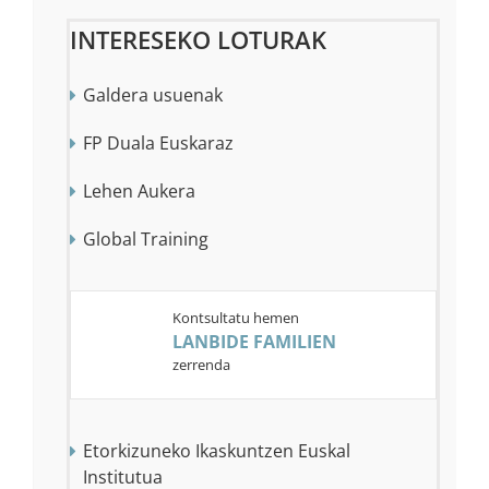
INTERESEKO LOTURAK
Galdera usuenak
FP Duala Euskaraz
Lehen Aukera
Global Training
Kontsultatu hemen
KONTAKTUA
LANBIDE FAMILIEN
Lanbide Heziketako Sailburuordetza:
zerrenda
945 01 84 31
LHKO LURRALDE ORDEZKARITZAK
Etorkizuneko Ikaskuntzen Euskal
Institutua
Araba: 945 01 72 30