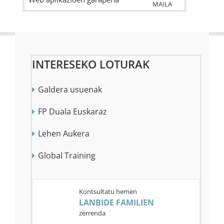
MAILA
INTERESEKO LOTURAK
Galdera usuenak
FP Duala Euskaraz
Lehen Aukera
Global Training
Kontsultatu hemen
KONTAKTUA
LANBIDE FAMILIEN
Lanbide Heziketako Sailburuordetza:
zerrenda