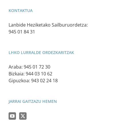
KONTAKTUA
Lanbide Heziketako Sailburuordetza:
945 01 84 31
LHKO LURRALDE ORDEZKARITZAK
Araba: 945 01 72 30
Bizkaia: 944 03 10 62
Gipuzkoa: 943 02 24 18
JARRAI GAITZAZU HEMEN