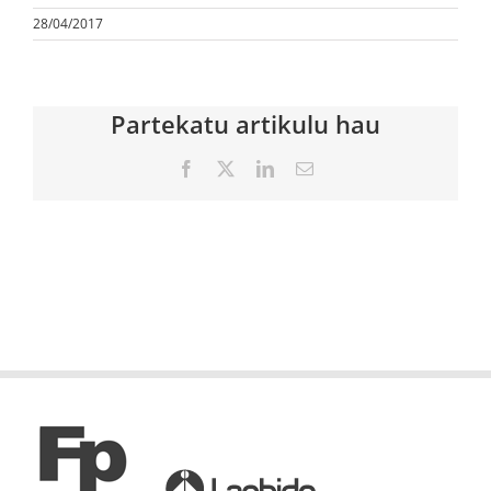
28/04/2017
Partekatu artikulu hau
Facebook
X
LinkedIn
Email