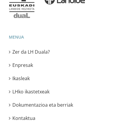
MENUA
Zer da LH Duala?
Enpresak
Ikasleak
LHko ikastetxeak
Dokumentazioa eta berriak
Kontaktua