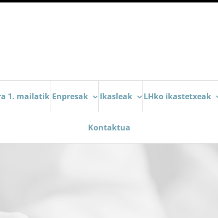
a 1. mailatik
Enpresak
Ikasleak
LHko ikastetxeak
Kontaktua