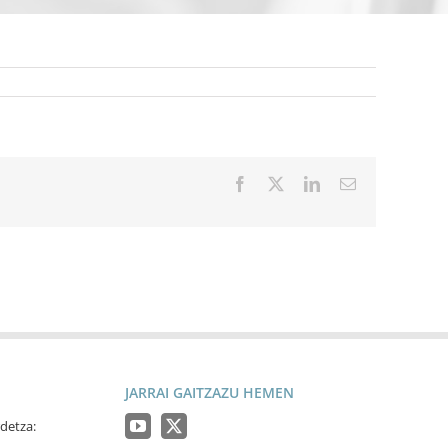
Facebook
X
LinkedIn
Email
JARRAI GAITZAZU HEMEN
detza: