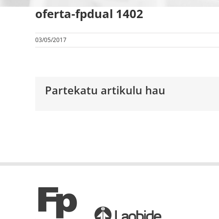
oferta-fpdual 1402
03/05/2017
Partekatu artikulu hau