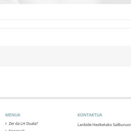
MENUA
KONTAKTUA
Zer da LH Duala?
Lanbide Heziketako Sailburuor